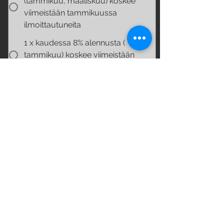
(tammikuu, maaliskuu) koskee
viimeistään tammikuussa
ilmoittautuneita
1 x kaudessa 8% alennusta (
tammikuu) koskee viimeistään
tammikuussa ilmoittautuneita
10 x kortti (185€) ( jos ostat
edenredillä, lisää se tieto
lisätietoihin. lisääntyy 5% hinnasta
palvelumaksua) VAIN AIKUISILLE
Maksu edenredin kautta (lisäänty
5% ) koko kausi
__________