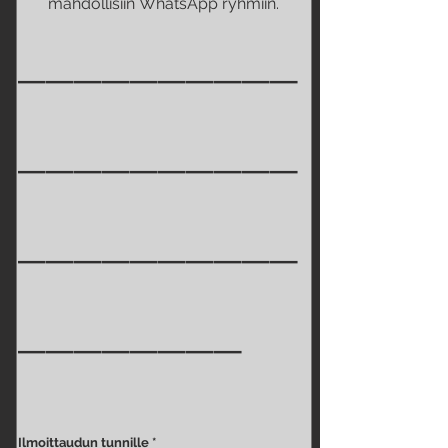
mahdollisiin WhatsApp ryhmiin.
__________
__________
__________
________
Ilmoittaudun tunnille *