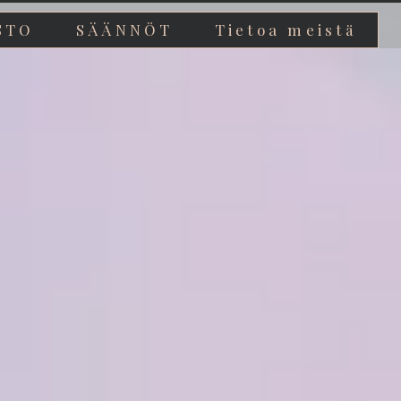
STO
SÄÄNNÖT
Tietoa meistä